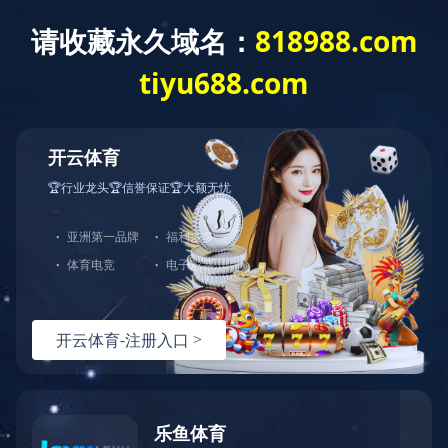
新闻资讯
公司新闻
业内新闻
知识热点
您当前的位置:
新闻资讯
29
2024-01
【知识热点】
果壳活性炭的缺点有哪些？
22
2024-01
【业内新闻】
蜂窝活性炭的使用方法主要包括哪些？
14
2024-01
【公司新闻】
竹炭包和椰壳活性炭有什么区别？
10
2024-01
【知识热点】
活性炭使用时对人体有害吗？一起来了解下吧
08
2024-01
【业内新闻】
椰壳活性炭的作用和功效有哪些
02
2024-01
【公司新闻】
蜂窝活性炭制作需要用到哪些设备？
25
2023-12
【知识热点】
活性炭在废水处理中的应用？
19
2023-12
【业内新闻】
蜂窝活性炭的制备过程需要注意哪几点？
11
2023-12
【公司新闻】
活性炭在废水处理中的作用？
07
2023-12
【知识热点】
果壳活性炭应用在哪些领域呢？
首页
<上一页
...
2
3
4
5
6
7
8
9
10
...
下一页>
尾页
开云官方app下载站
销售热线：400-021-5993
首页
销售电话：021-50565627/52962006
关于吉宝
销售电话：021-52962005
产品中心
关于吉宝
新闻资讯
业务传真：021-60911069