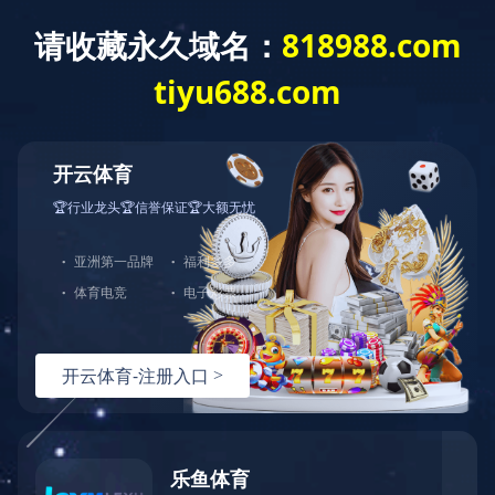
企业文化
关于吉宝
公司简介
企业文化
企业荣誉
领导风采
开云官方app下载站
销售热线：400-021-5993
首页
销售电话：021-50565627/52962006
关于吉宝
销售电话：021-52962005
产品中心
关于吉宝
新闻资讯
业务传真：021-60911069
新闻资讯
公司简介
产品中心
公司新闻
开云（中国）
业务传真：021-52962006
工程业绩
企业文化
材质活性炭系列
业内新闻
联系方式
扫一扫，浏览手机版
公司邮箱：jibao@jibaosh.com
服务承诺
企业荣誉
应用活性炭系列
知识热点
公司网址：www.techmagone.com
在线订单
领导风采